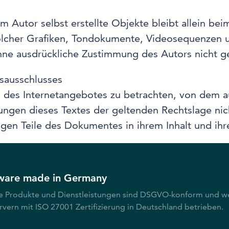
m Autor selbst erstellte Objekte bleibt allein bei
olcher Grafiken, Tondokumente, Videosequenzen u
hne ausdrückliche Zustimmung des Autors nicht ge
sausschlusses
il des Internetangebotes zu betrachten, von dem a
ungen dieses Textes der geltenden Rechtslage nich
igen Teile des Dokumentes in ihrem Inhalt und ihr
ware made in Germany
e Produkte und Dienstleistungen sind DSGVO-konform und w
rvern mit ISO 27001 Zertifizierung in Deutschland betrieben.