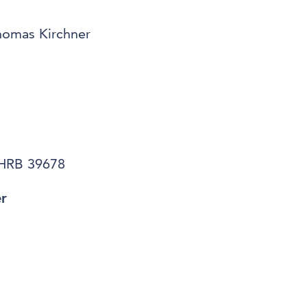
homas Kirchner
t HRB 39678
r