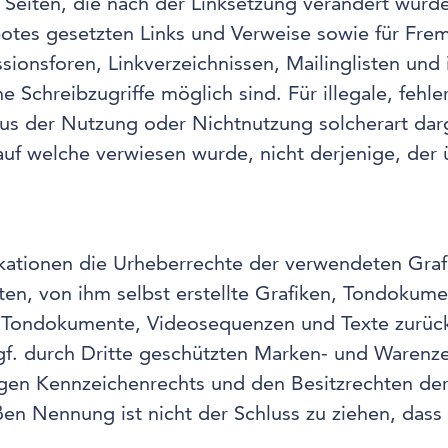
n Seiten, die nach der Linksetzung verändert wurden
botes gesetzten Links und Verweise sowie für Fre
sionsforen, Linkverzeichnissen, Mailinglisten und
 Schreibzugriffe möglich sind. Für illegale, fehle
aus der Nutzung oder Nichtnutzung solcherart dar
 auf welche verwiesen wurde, nicht derjenige, der 
blikationen die Urheberrechte der verwendeten Gr
en, von ihm selbst erstellte Grafiken, Tondokum
n, Tondokumente, Videosequenzen und Texte zurück
f. durch Dritte geschützten Marken- und Warenze
gen Kennzeichenrechts und den Besitzrechten der
ßen Nennung ist nicht der Schluss zu ziehen, das